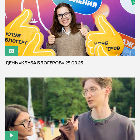
ДЕНЬ «КЛУБА БЛОГЕРОВ» 25.09.25