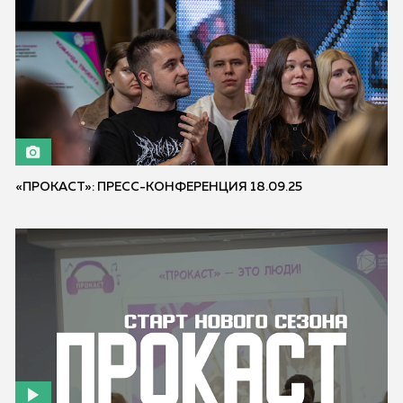
«ПРОКАСТ»: ПРЕСС-КОНФЕРЕНЦИЯ 18.09.25