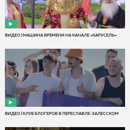
ВИДЕО | МАШИНА ВРЕМЕНИ НА КАНАЛЕ «КАРУСЕЛЬ»
ВИДЕО | КЛУБ БЛОГЕРОВ В ПЕРЕСЛАВЛЕ-ЗАЛЕССКОМ