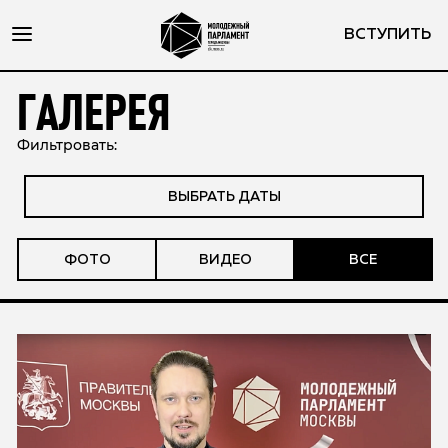
ВСТУПИТЬ
ГАЛЕРЕЯ
Фильтровать:
ВЫБРАТЬ ДАТЫ
ФОТО
ВИДЕО
ВСЕ