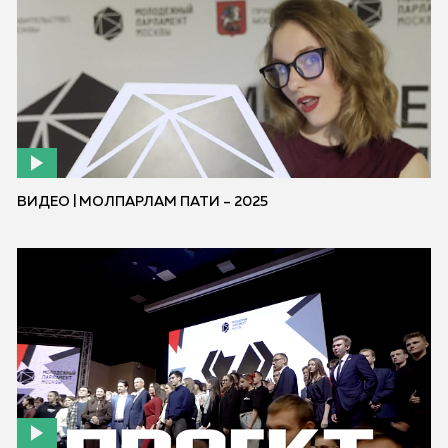
ВИДЕО | МОЛПАРЛАМ ПАТИ – 2025