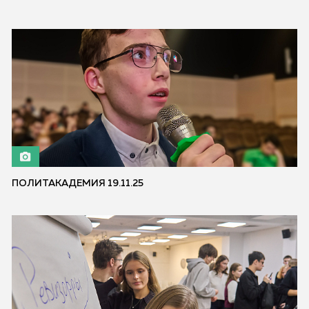
ПОЛИТАКАДЕМИЯ 19.11.25