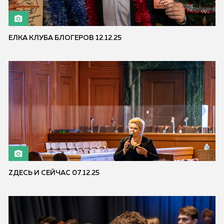
ЕЛКА КЛУБА БЛОГЕРОВ 12.12.25
ZДЕСЬ И СЕЙЧАС 07.12.25