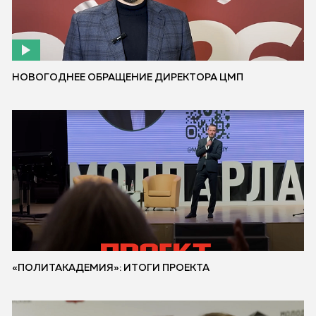
НОВОГОДНЕЕ ОБРАЩЕНИЕ ДИРЕКТОРА ЦМП
«ПОЛИТАКАДЕМИЯ»: ИТОГИ ПРОЕКТА