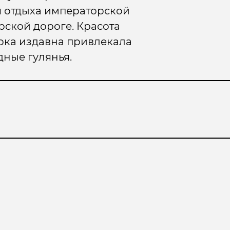
я отдыха императорской
рской дороге. Красота
арка издавна привлекала
дные гулянья.