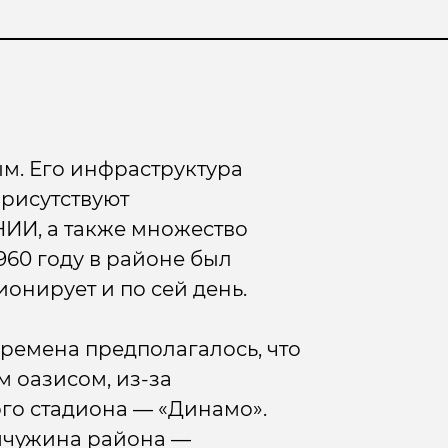
ым. Его инфраструктура
присутствуют
ИИ, а также множество
1960 году в районе был
онирует и по сей день.
времена предполагалось, что
м оазисом, из-за
ого стадиона — «Динамо».
мчужина района —