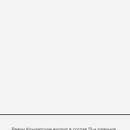
Район Крылатское входит в состав 13-и районов