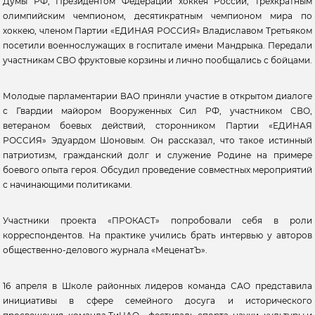
Думы РФ, Президентом Федерации хоккея России, трехкратным
олимпийским чемпионом, десятикратным чемпионом мира по
хоккею, членом Партии «ЕДИНАЯ РОССИЯ» Владиславом Третьяком
посетили военнослужащих в госпитале имени Мандрыка. Передали
участникам СВО фруктовые корзины и лично пообщались с бойцами.
Молодые парламентарии ВАО приняли участие в открытом диалоге
с Гвардии майором Вооруженных Сил РФ, участником СВО,
ветераном боевых действий, сторонником Партии «ЕДИНАЯ
РОССИЯ» Эдуардом Шоновым. Он рассказал, что такое истинный
патриотизм, гражданский долг и служение Родине на примере
боевого опыта героя. Обсудил проведение совместных мероприятий
с начинающими политиками.
Участники проекта «ПРОКАСТ» попробовали себя в роли
корреспондентов. На практике учились брать интервью у авторов
общественно-делового журнала «МеценатЪ».
16 апреля в Школе районных лидеров команда САО представила
инициативы в сфере семейного досуга и исторического