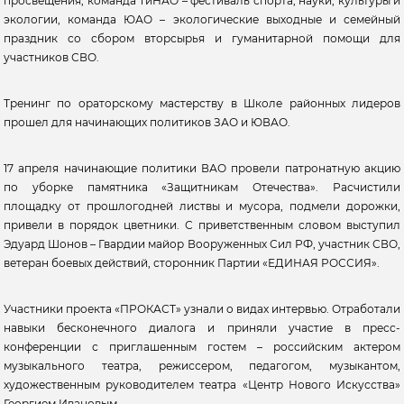
просвещения, команда ТиНАО – фестиваль спорта, науки, культуры и
экологии, команда ЮАО – экологические выходные и семейный
праздник со сбором вторсырья и гуманитарной помощи для
участников СВО.
Тренинг по ораторскому мастерству в Школе районных лидеров
прошел для начинающих политиков ЗАО и ЮВАО.
‎17 апреля начинающие политики ВАО провели патронатную акцию
по уборке памятника «Защитникам Отечества». Расчистили
площадку от прошлогодней листвы и мусора, подмели дорожки,
привели в порядок цветники. С приветственным словом выступил
Эдуард Шонов – Гвардии майор Вооруженных Сил РФ, участник СВО,
ветеран боевых действий, сторонник Партии «ЕДИНАЯ РОССИЯ».
Участники проекта «ПРОКАСТ» узнали о видах интервью. Отработали
навыки бесконечного диалога и приняли участие в пресс-
конференции с приглашенным гостем – российским актером
музыкального театра, режиссером, педагогом, музыкантом,
художественным руководителем театра «Центр Нового Искусства»
Георгием Ивановым.