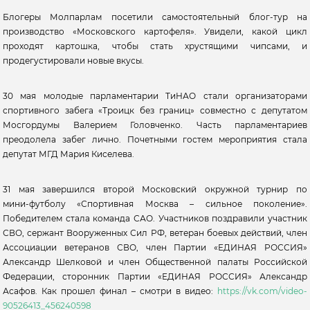
Блогеры Молпарлам посетили самостоятельный блог-тур на
производство «Московского картофеля». Увидели, какой цикл
проходят картошка, чтобы стать хрустящими чипсами, и
продегустировали новые вкусы.
30 мая молодые парламентарии ТиНАО стали организаторами
спортивного забега «Троицк без границ» совместно с депутатом
Мосгордумы Валерием Головченко. Часть парламентариев
преодолела забег лично. Почетными гостем мероприятия стала
депутат МГД Мария Киселева.
31 мая завершился второй Московский окружной турнир по
мини‑футболу «Спортивная Москва – сильное поколение».
Победителем стала команда САО. Участников поздравили участник
СВО, сержант Вооруженных Сил РФ, ветеран боевых действий, член
Ассоциации ветеранов СВО, член Партии «ЕДИНАЯ РОССИЯ»
Александр Шелковой и член Общественной палаты Российской
Федерации, сторонник Партии «ЕДИНАЯ РОССИЯ» Александр
Асафов. Как прошел финал – смотри в видео:
https://vk.com/video-
90526413_456240598