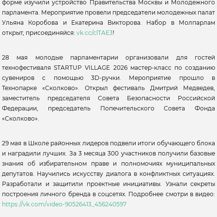
форме изучили устройство Правительства Москвы и Молодежного
парламента. Мероприятие провели председатели молодежных палат
Ульяна Коробова и Екатерина Викторова. Набор в Молпарлам
открыт, присоединяйся:
vk.cc/clTAE3
!
28 мая молодые парламентарии организовали для гостей
технофестиваля STARTUP VILLAGE 2026 мастер-класс по созданию
сувениров с помощью 3D-ручки. Мероприятие прошло в
Технопарке «Сколково». Открыл фестиваль Дмитрий Медведев,
заместитель председателя Совета Безопасности Российской
Федерации, председатель Попечительского Совета Фонда
«Сколково».
29 мая в Школе районных лидеров подвели итоги обучающего блока
и наградили лучших. За 3 месяца 300 участников получили базовые
знания об избирательном праве и полномочиях муниципальных
депутатов. Научились искусству диалога в конфликтных ситуациях.
Разработали и защитили проектные инициативы. Узнали секреты
построения личного бренда в соцсетях. Подробнее смотри в видео:
https://vk.com/video-90526413_456240597