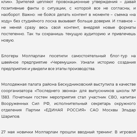
клик». Зрителей цепляют провокационные утверждения – давай
позитивные факты о ситуации, с которой все не согласны, и
наоборот. Важно: не бойся делать контент в моменте – съемка «на
ходу» без студийного лоска вызывает больше доверия. И главное –
не меняй сразу весь свой контент, внедряй новые форматы
постепенно. Так ты сохранишь текущую аудиторию и привлечешь
новую.
Блогеры Молпарлам посетили самостоятельный блог-тур на
швейное предприятие «Черемушки». Узнали историю создания
предприятия и увидели все этапы производства.
Молодежная палата района Бескудниковский выступила в качестве
соорганизатора «Последнего звонка» для выпускников школы №
1383. Почетным гостем мероприятия стал участник СВО, капитан
Вооруженных Сил РФ, исполнительный секретарь окружного
отделения Партии «ЕДИНАЯ РОССИЯ» САО Москвы Эльдар
Шарипов.
27 мая новички Молпарлам прошли вводный тренинг. В игровой