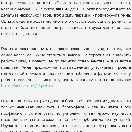
быстро создавать контент. «Обычно выстреливают видео и посты,
которые актуальны на сегодняшний день. Иногда приходится что-то
делать за несколько часов, чтобы быть первым», – подчеркнула Анна.
Однако сидеть и ждать миллионного охвата после одного ролика не
стоит, необходимо постоянно развиваться, погружаться в процесс,
изучать все детально.
Ролик должен зацепить в первые несколько секунд, поэтому все
самое классное нужно ставить в начало. Не торопиться выложить
работу сразу, а довести ее до личного совершенства. А в качестве
практики Анна предложила приглашенным участникам проекта
взять любой предмет и сделать с ним небольшой фотофильм. Что у
ребят получилось – можно увидеть в записи эфира по ссылке:
https://facecast.net/v/qkci0m
.
В конце встречи актриса дала небольшое наставление для тех, кто
только начинает свой путь в блогосфере. «Если вы идете в эту
профессию и хотите стать популярным, то вам нужно научиться
преодолевать свои страхи, не бояться публичных выступлений.
Изучайте и принимайте себя, и не забывайте подчеркивать свои
лучшие стороны», – пожелала зрителям Анна.