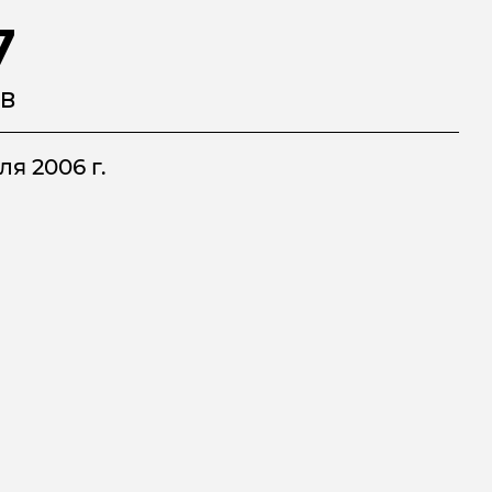
7
В
ля 2006 г.