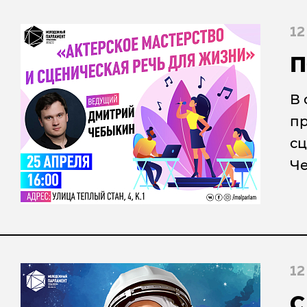
12
П
В 
пр
сц
Ч
12
С