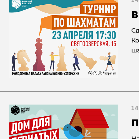
14
В
Сд
Ко
ш
14
П
На