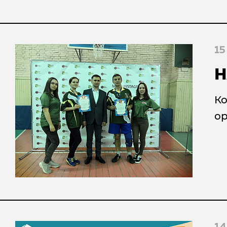
15
Н
Ко
ор