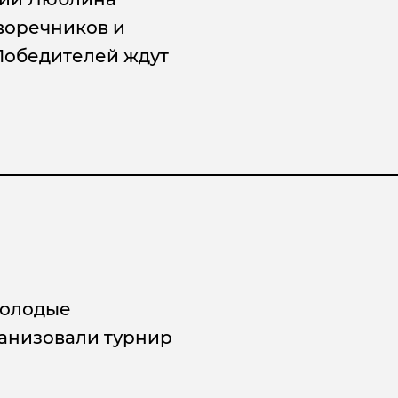
воречников и
 Победителей ждут
Молодые
анизовали турнир