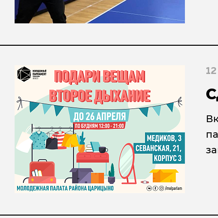
12
С
Вк
па
за