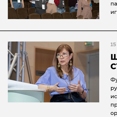
па
иг
15
Ш
С
Фу
ру
ис
пр
ор