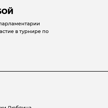
БОЙ
 парламентарии
астие в турнире по
рии Люблина