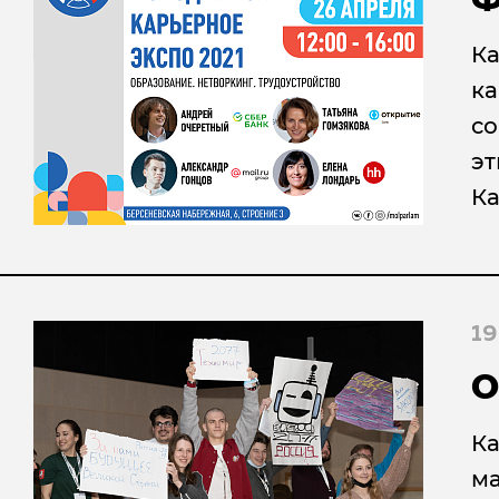
Ка
ка
со
эт
Ка
19
О
Ка
ма