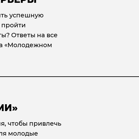
ить успешную
 пройти
ты? Ответы на все
на «Молодежном
МИ»
я, чтобы привлечь
еля молодые