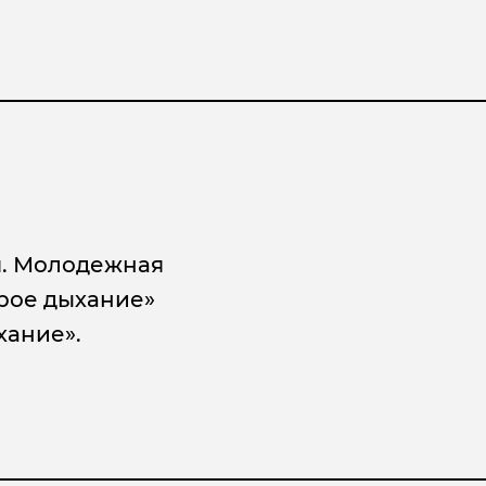
я. Молодежная
рое дыхание»
хание».