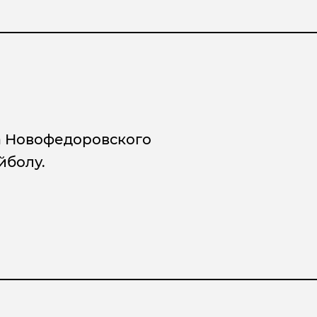
та Новофедоровского
йболу.