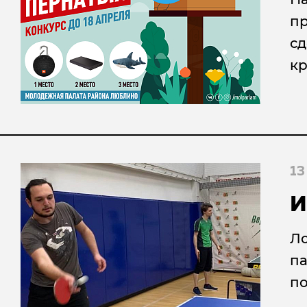
пр
сд
кр
13
И
Ло
па
по